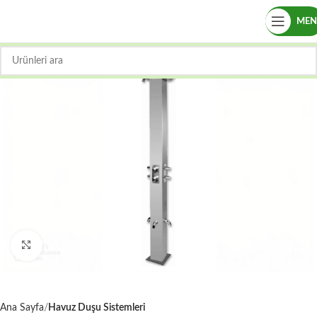
ME
Büyütmek için tıklayın
Ana Sayfa
Havuz Duşu Sistemleri