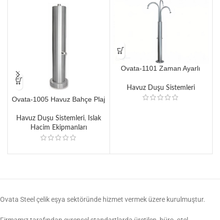
Ovata-1101 Zaman Ayarlı
Paslanmaz Havuz Duş Kulesi
K
Havuz Duşu Sistemleri
Ovata-1005 Havuz Bahçe Plaj
Kare Ayak Yıkama Sistemi
Havuz Duşu Sistemleri
,
Islak
Hacim Ekipmanları
Ovata Steel çelik eşya sektöründe hizmet vermek üzere kurulmuştur.