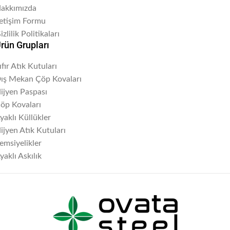
akkımızda
letişim Formu
izlilik Politikaları
rün Grupları
ıfır Atık Kutuları
ış Mekan Çöp Kovaları
ijyen Paspası
öp Kovaları
yaklı Küllükler
ijyen Atık Kutuları
emsiyelikler
yaklı Askılık