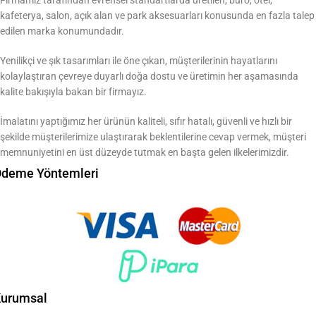
Firmamız tarafından evrensel standartlarda üretilen, büro, otel,
kafeterya, salon, açık alan ve park aksesuarları konusunda en fazla talep
edilen marka konumundadır.
Yenilikçi ve şık tasarımları ile öne çıkan, müşterilerinin hayatlarını
kolaylaştıran çevreye duyarlı doğa dostu ve üretimin her aşamasında
kalite bakışıyla bakan bir firmayız.
İmalatını yaptığımız her ürünün kaliteli, sıfır hatalı, güvenli ve hızlı bir
şekilde müşterilerimize ulaştırarak beklentilerine cevap vermek, müşteri
memnuniyetini en üst düzeyde tutmak en başta gelen ilkelerimizdir.
deme Yöntemleri
urumsal