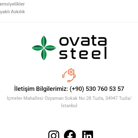
emsiyelikler
yaklı Askılık
İletişim Bilgilerimiz: (+90) 530 760 53 57
İçmeler Mahallesi Özyaman Sokak No:28 Tuzla, 34947 Tuzla/
İstanbul