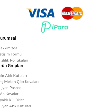
urumsal
akkımızda
letişim Formu
izlilik Politikaları
rün Grupları
ıfır Atık Kutuları
ış Mekan Çöp Kovaları
ijyen Paspası
öp Kovaları
yaklı Küllükler
ijyen Atık Kutuları