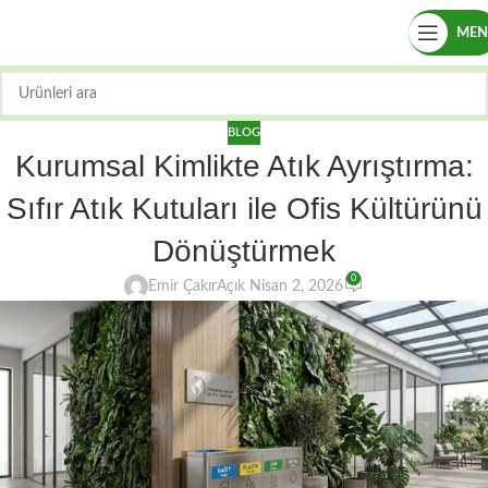
ME
BLOG
Kurumsal Kimlikte Atık Ayrıştırma:
Sıfır Atık Kutuları ile Ofis Kültürünü
Dönüştürmek
0
Emir Çakır
Açık Nisan 2, 2026