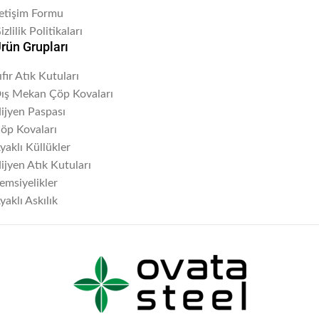
letişim Formu
izlilik Politikaları
rün Grupları
ıfır Atık Kutuları
ış Mekan Çöp Kovaları
ijyen Paspası
öp Kovaları
yaklı Küllükler
ijyen Atık Kutuları
emsiyelikler
yaklı Askılık