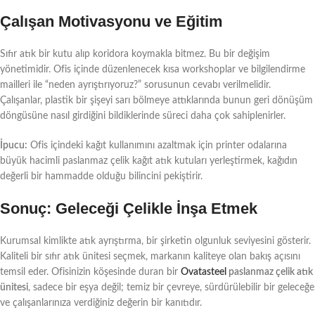
Çalışan Motivasyonu ve Eğitim
Sıfır atık bir kutu alıp koridora koymakla bitmez. Bu bir değişim
yönetimidir. Ofis içinde düzenlenecek kısa workshoplar ve bilgilendirme
mailleri ile “neden ayrıştırıyoruz?” sorusunun cevabı verilmelidir.
Çalışanlar, plastik bir şişeyi sarı bölmeye attıklarında bunun geri dönüşüm
döngüsüne nasıl girdiğini bildiklerinde süreci daha çok sahiplenirler.
İpucu:
Ofis içindeki kağıt kullanımını azaltmak için printer odalarına
büyük hacimli paslanmaz çelik kağıt atık kutuları yerleştirmek, kağıdın
değerli bir hammadde olduğu bilincini pekiştirir.
Sonuç: Geleceği Çelikle İnşa Etmek
Kurumsal kimlikte atık ayrıştırma, bir şirketin olgunluk seviyesini gösterir.
Kaliteli bir sıfır atık ünitesi seçmek, markanın kaliteye olan bakış açısını
temsil eder. Ofisinizin köşesinde duran bir
Ovatasteel
paslanmaz çelik atık
ünitesi
, sadece bir eşya değil; temiz bir çevreye, sürdürülebilir bir geleceğe
ve çalışanlarınıza verdiğiniz değerin bir kanıtıdır.