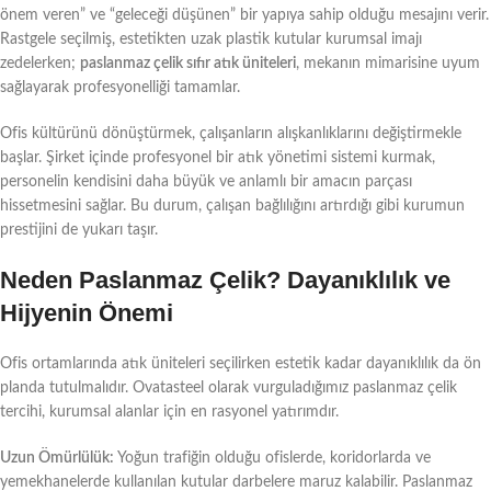
önem veren” ve “geleceği düşünen” bir yapıya sahip olduğu mesajını verir.
Rastgele seçilmiş, estetikten uzak plastik kutular kurumsal imajı
zedelerken;
paslanmaz çelik sıfır atık üniteleri
, mekanın mimarisine uyum
sağlayarak profesyonelliği tamamlar.
Ofis kültürünü dönüştürmek, çalışanların alışkanlıklarını değiştirmekle
başlar. Şirket içinde profesyonel bir atık yönetimi sistemi kurmak,
personelin kendisini daha büyük ve anlamlı bir amacın parçası
hissetmesini sağlar. Bu durum, çalışan bağlılığını artırdığı gibi kurumun
prestijini de yukarı taşır.
Neden Paslanmaz Çelik? Dayanıklılık ve
Hijyenin Önemi
Ofis ortamlarında atık üniteleri seçilirken estetik kadar dayanıklılık da ön
planda tutulmalıdır. Ovatasteel olarak vurguladığımız paslanmaz çelik
tercihi, kurumsal alanlar için en rasyonel yatırımdır.
Uzun Ömürlülük:
Yoğun trafiğin olduğu ofislerde, koridorlarda ve
yemekhanelerde kullanılan kutular darbelere maruz kalabilir. Paslanmaz