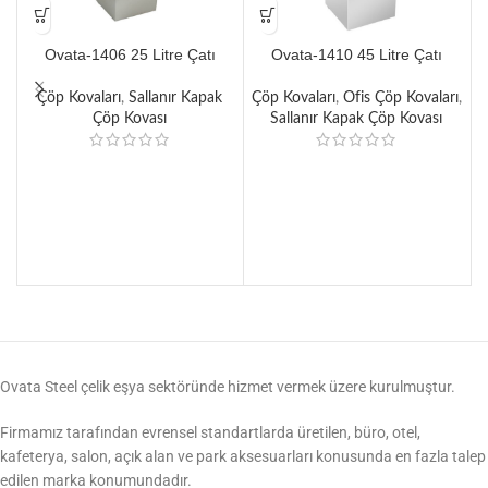
Ovata-1406 25 Litre Çatı
Ovata-1410 45 Litre Çatı
Kapak Sallanır Çöp Kovası
Kapak Sallanır Çöp Kovası
Çöp Kovaları
,
Sallanır Kapak
Çöp Kovaları
,
Ofis Çöp Kovaları
,
Ç
Çöp Kovası
Sallanır Kapak Çöp Kovası
Ovata Steel çelik eşya sektöründe hizmet vermek üzere kurulmuştur.
Firmamız tarafından evrensel standartlarda üretilen, büro, otel,
kafeterya, salon, açık alan ve park aksesuarları konusunda en fazla talep
edilen marka konumundadır.