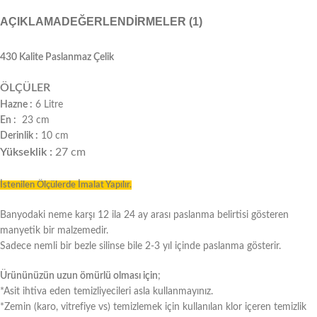
AÇIKLAMA
DEĞERLENDIRMELER (1)
430 Kalite Paslanmaz Çelik
ÖLÇÜLER
Hazne :
6 Litre
En :
23 cm
Derinlik :
10 cm
Yükseklik :
27 cm
İstenilen Ölçülerde İmalat Yapılır.
Banyodaki neme karşı 12 ila 24 ay arası paslanma belirtisi gösteren
manyetik bir malzemedir.
Sadece nemli bir bezle silinse bile 2-3 yıl içinde paslanma gösterir.
Ürününüzün uzun ömürlü olması için
;
*Asit ihtiva eden temizliyecileri asla kullanmayınız.
*Zemin (karo, vitrefiye vs) temizlemek için kullanılan klor içeren temizlik