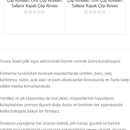
Çöp Kovaları
,
Ofis Çöp Kovaları
,
Çöp Kovaları
,
Ofis Çöp Kovaları
,
Ç
Sallanır Kapak Çöp Kovası
Sallanır Kapak Çöp Kovası
Ovata Steel çelik eşya sektöründe hizmet vermek üzere kurulmuştur.
Firmamız tarafından evrensel standartlarda üretilen, büro, otel,
kafeterya, salon, açık alan ve park aksesuarları konusunda en fazla talep
edilen marka konumundadır.
Yenilikçi ve şık tasarımları ile öne çıkan, müşterilerinin hayatlarını
kolaylaştıran çevreye duyarlı doğa dostu ve üretimin her aşamasında
kalite bakışıyla bakan bir firmayız.
İmalatını yaptığımız her ürünün kaliteli, sıfır hatalı, güvenli ve hızlı bir
şekilde müşterilerimize ulaştırarak beklentilerine cevap vermek, müşteri