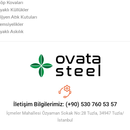
öp Kovaları
yaklı Küllükler
ijyen Atık Kutuları
emsiyelikler
yaklı Askılık
İletişim Bilgilerimiz: (+90) 530 760 53 57
İçmeler Mahallesi Özyaman Sokak No:28 Tuzla, 34947 Tuzla/
İstanbul