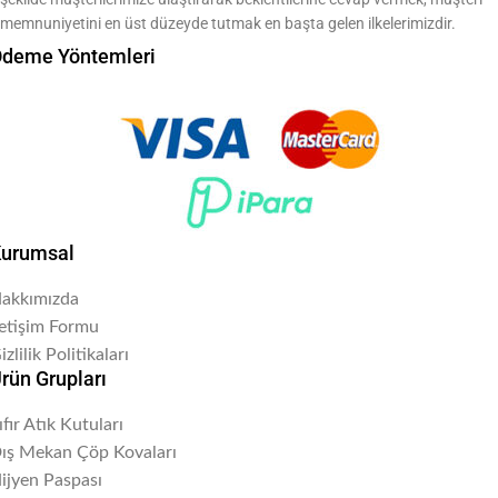
memnuniyetini en üst düzeyde tutmak en başta gelen ilkelerimizdir.
deme Yöntemleri
urumsal
akkımızda
letişim Formu
izlilik Politikaları
rün Grupları
ıfır Atık Kutuları
ış Mekan Çöp Kovaları
ijyen Paspası