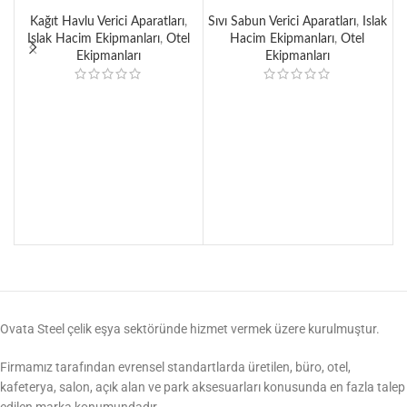
Dispenseri 400’lü
(1000 ml)
Kağıt Havlu Verici Aparatları
,
Sıvı Sabun Verici Aparatları
,
Islak
Islak Hacim Ekipmanları
,
Otel
Hacim Ekipmanları
,
Otel
Ekipmanları
Ekipmanları
O
Ovata Steel çelik eşya sektöründe hizmet vermek üzere kurulmuştur.
Firmamız tarafından evrensel standartlarda üretilen, büro, otel,
kafeterya, salon, açık alan ve park aksesuarları konusunda en fazla talep