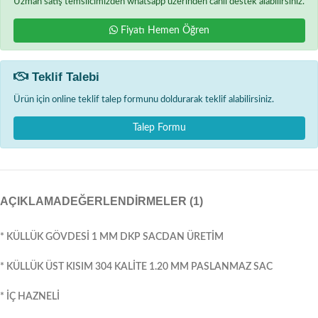
Uzman satış temsilcimizden whatsapp üzerinden canlı destek alabilirsiniz.
Fiyatı Hemen Öğren
Teklif Talebi
Ürün için online teklif talep formunu doldurarak teklif alabilirsiniz.
Talep Formu
AÇIKLAMA
DEĞERLENDIRMELER (1)
* KÜLLÜK GÖVDESİ 1 MM DKP SACDAN ÜRETİM
* KÜLLÜK ÜST KISIM 304 KALİTE 1.20 MM PASLANMAZ SAC
* İÇ HAZNELİ