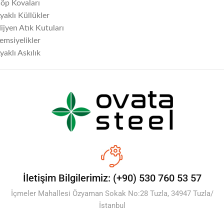
öp Kovaları
yaklı Küllükler
ijyen Atık Kutuları
emsiyelikler
yaklı Askılık
İletişim Bilgilerimiz: (+90) 530 760 53 57
İçmeler Mahallesi Özyaman Sokak No:28 Tuzla, 34947 Tuzla/
İstanbul