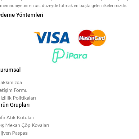
memnuniyetini en üst düzeyde tutmak en başta gelen ilkelerimizdir.
deme Yöntemleri
urumsal
akkımızda
letişim Formu
izlilik Politikaları
rün Grupları
ıfır Atık Kutuları
ış Mekan Çöp Kovaları
ijyen Paspası