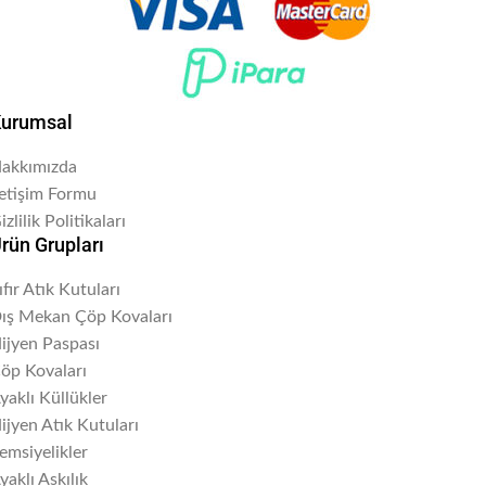
urumsal
akkımızda
letişim Formu
izlilik Politikaları
rün Grupları
ıfır Atık Kutuları
ış Mekan Çöp Kovaları
ijyen Paspası
öp Kovaları
yaklı Küllükler
ijyen Atık Kutuları
emsiyelikler
yaklı Askılık