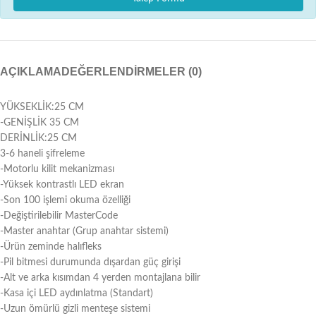
AÇIKLAMA
DEĞERLENDIRMELER (0)
YÜKSEKLİK:25 CM
-GENİŞLİK 35 CM
DERİNLİK:25 CM
3-6 haneli şifreleme
-Motorlu kilit mekanizması
-Yüksek kontrastlı LED ekran
-Son 100 işlemi okuma özelliği
-Değiştirilebilir MasterCode
-Master anahtar (Grup anahtar sistemi)
-Ürün zeminde halıfleks
-Pil bitmesi durumunda dışardan güç girişi
-Alt ve arka kısımdan 4 yerden montajlana bilir
-Kasa içi LED aydınlatma (Standart)
-Uzun ömürlü gizli menteşe sistemi