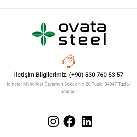
İletişim Bilgilerimiz: (+90) 530 760 53 57
İçmeler Mahallesi Özyaman Sokak No:28 Tuzla, 34947 Tuzla/
İstanbul