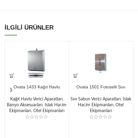
İLGİLİ ÜRÜNLER
Ovata 1433 Kağıt Havlu
Ovata 1501 Fotoselli Sıvı
Dispenseri 400’lü
Sabunluk (1000 ml)
Kağıt Havlu Verici Aparatları
,
Sıvı Sabun Verici Aparatları
,
Islak
S
Banyo Aksesuarları
,
Islak Hacim
Hacim Ekipmanları
,
Otel
Ekipmanları
,
Otel Ekipmanları
Ekipmanları