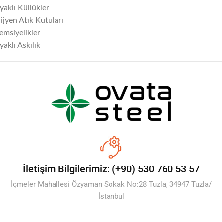
yaklı Küllükler
ijyen Atık Kutuları
emsiyelikler
yaklı Askılık
İletişim Bilgilerimiz: (+90) 530 760 53 57
İçmeler Mahallesi Özyaman Sokak No:28 Tuzla, 34947 Tuzla/
İstanbul