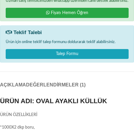
Uzman satış temsilcimizden whatsapp üzerinden canlı destek alabilirsiniz.
Fiyatı Hemen Öğren
Teklif Talebi
Ürün için online teklif talep formunu doldurarak teklif alabilirsiniz.
Talep Formu
AÇIKLAMA
DEĞERLENDIRMELER (1)
ÜRÜN ADI: OVAL AYAKLI KÜLLÜK
ÜRÜN ÖZELLİKLERİ
*1000X2 dkp boru,