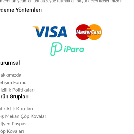
memnuniyetini en üst düzeyde tutmak en başta gelen ilkelerimizdir.
deme Yöntemleri
urumsal
akkımızda
letişim Formu
izlilik Politikaları
rün Grupları
ıfır Atık Kutuları
ış Mekan Çöp Kovaları
ijyen Paspası
öp Kovaları