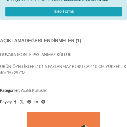
Ürün için online teklif talep formunu doldurarak teklif alabilirsiniz.
Talep Formu
AÇIKLAMA
DEĞERLENDIRMELER (1)
DUVARA MONTE PASLANMAZ KÜLLÜK
ÜRÜN ÖZELLİKLERİ:101.6 PASLANMAZ BORU ÇAP:10 CM YÜKSEKLİK
40+35+25 CM.
Kategoriler:
Ayaklı Küllükler
Paylaş: