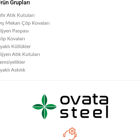
rün Grupları
ıfır Atık Kutuları
ış Mekan Çöp Kovaları
ijyen Paspası
öp Kovaları
yaklı Küllükler
ijyen Atık Kutuları
emsiyelikler
yaklı Askılık