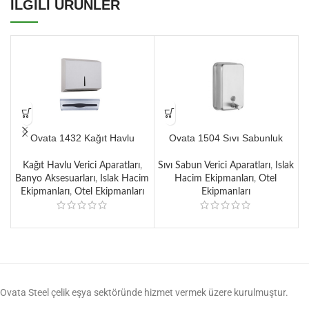
İLGİLİ ÜRÜNLER
Ovata 1432 Kağıt Havlu
Ovata 1504 Sıvı Sabunluk
Dispenseri 200’lü
(1000 ml)
Kağıt Havlu Verici Aparatları
,
Sıvı Sabun Verici Aparatları
,
Islak
S
Banyo Aksesuarları
,
Islak Hacim
Hacim Ekipmanları
,
Otel
Ekipmanları
,
Otel Ekipmanları
Ekipmanları
Ovata Steel çelik eşya sektöründe hizmet vermek üzere kurulmuştur.