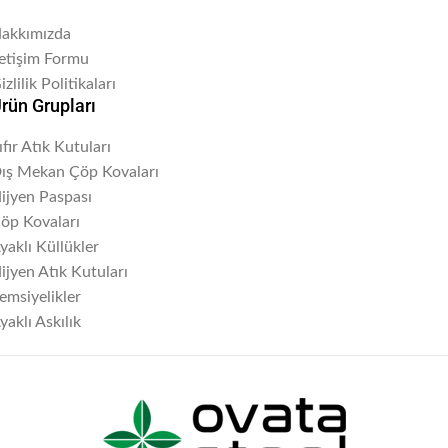
akkımızda
letişim Formu
izlilik Politikaları
rün Grupları
ıfır Atık Kutuları
ış Mekan Çöp Kovaları
ijyen Paspası
öp Kovaları
yaklı Küllükler
ijyen Atık Kutuları
emsiyelikler
yaklı Askılık