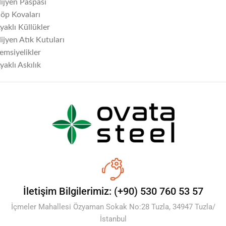
ijyen Paspası
öp Kovaları
yaklı Küllükler
ijyen Atık Kutuları
emsiyelikler
yaklı Askılık
İletişim Bilgilerimiz: (+90) 530 760 53 57
İçmeler Mahallesi Özyaman Sokak No:28 Tuzla, 34947 Tuzla/
İstanbul