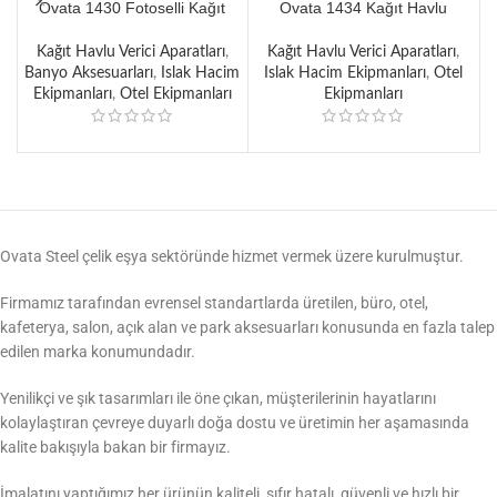
Ovata 1430 Fotoselli Kağıt
Ovata 1434 Kağıt Havlu
O
Havlu Makinesi (ABS)
Dispenseri 400’lü
Kağıt Havlu Verici Aparatları
,
Kağıt Havlu Verici Aparatları
,
S
Banyo Aksesuarları
,
Islak Hacim
Islak Hacim Ekipmanları
,
Otel
Ekipmanları
,
Otel Ekipmanları
Ekipmanları
Ovata Steel çelik eşya sektöründe hizmet vermek üzere kurulmuştur.
Firmamız tarafından evrensel standartlarda üretilen, büro, otel,
kafeterya, salon, açık alan ve park aksesuarları konusunda en fazla talep
edilen marka konumundadır.
Yenilikçi ve şık tasarımları ile öne çıkan, müşterilerinin hayatlarını
kolaylaştıran çevreye duyarlı doğa dostu ve üretimin her aşamasında
kalite bakışıyla bakan bir firmayız.
İmalatını yaptığımız her ürünün kaliteli, sıfır hatalı, güvenli ve hızlı bir