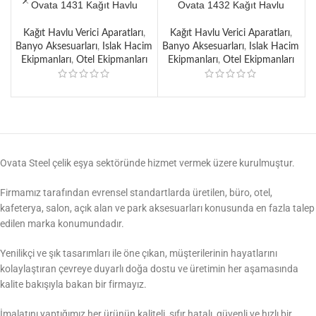
Ovata 1431 Kağıt Havlu
Ovata 1432 Kağıt Havlu
Dispenseri 200’lü
Dispenseri 200’lü
Kağıt Havlu Verici Aparatları
,
Kağıt Havlu Verici Aparatları
,
S
Banyo Aksesuarları
,
Islak Hacim
Banyo Aksesuarları
,
Islak Hacim
Ekipmanları
,
Otel Ekipmanları
Ekipmanları
,
Otel Ekipmanları
Ovata Steel çelik eşya sektöründe hizmet vermek üzere kurulmuştur.
Firmamız tarafından evrensel standartlarda üretilen, büro, otel,
kafeterya, salon, açık alan ve park aksesuarları konusunda en fazla talep
edilen marka konumundadır.
Yenilikçi ve şık tasarımları ile öne çıkan, müşterilerinin hayatlarını
kolaylaştıran çevreye duyarlı doğa dostu ve üretimin her aşamasında
kalite bakışıyla bakan bir firmayız.
İmalatını yaptığımız her ürünün kaliteli, sıfır hatalı, güvenli ve hızlı bir