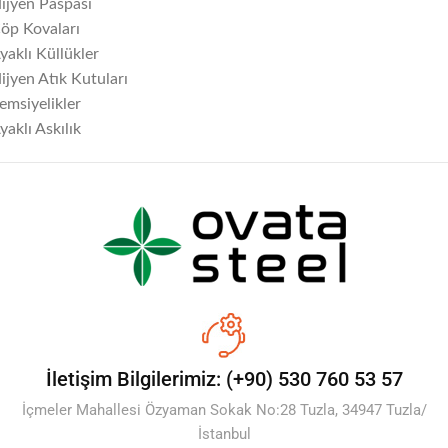
ijyen Paspası
öp Kovaları
yaklı Küllükler
ijyen Atık Kutuları
emsiyelikler
yaklı Askılık
İletişim Bilgilerimiz: (+90) 530 760 53 57
İçmeler Mahallesi Özyaman Sokak No:28 Tuzla, 34947 Tuzla/
İstanbul