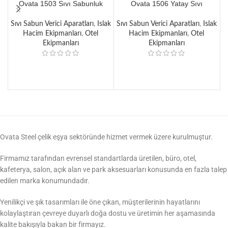
Ovata 1503 Sıvı Sabunluk
Ovata 1506 Yatay Sıvı
O
(500 ml)
Sabunluk (1000 ml)
Sıvı Sabun Verici Aparatları
,
Islak
Sıvı Sabun Verici Aparatları
,
Islak
S
Hacim Ekipmanları
,
Otel
Hacim Ekipmanları
,
Otel
Ekipmanları
Ekipmanları
Ovata Steel çelik eşya sektöründe hizmet vermek üzere kurulmuştur.
Firmamız tarafından evrensel standartlarda üretilen, büro, otel,
kafeterya, salon, açık alan ve park aksesuarları konusunda en fazla talep
edilen marka konumundadır.
Yenilikçi ve şık tasarımları ile öne çıkan, müşterilerinin hayatlarını
kolaylaştıran çevreye duyarlı doğa dostu ve üretimin her aşamasında
kalite bakışıyla bakan bir firmayız.