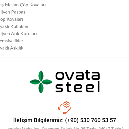
ış Mekan Çöp Kovaları
ijyen Paspası
öp Kovaları
yaklı Küllükler
ijyen Atık Kutuları
emsiyelikler
yaklı Askılık
İletişim Bilgilerimiz: (+90) 530 760 53 57
İçmeler Mahallesi Özyaman Sokak No:28 Tuzla, 34947 Tuzla/