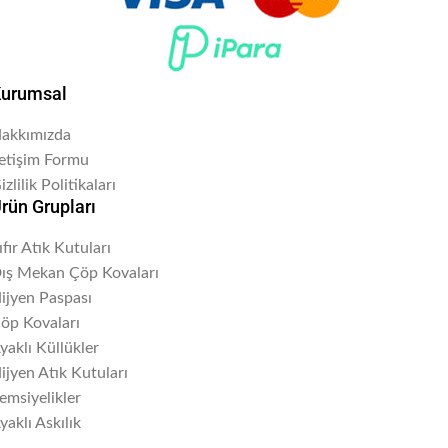
urumsal
akkımızda
letişim Formu
izlilik Politikaları
rün Grupları
ıfır Atık Kutuları
ış Mekan Çöp Kovaları
ijyen Paspası
öp Kovaları
yaklı Küllükler
ijyen Atık Kutuları
emsiyelikler
yaklı Askılık