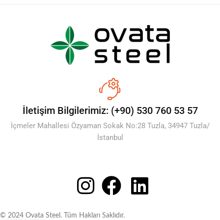
İletişim Bilgilerimiz: (+90) 530 760 53 57
İçmeler Mahallesi Özyaman Sokak No:28 Tuzla, 34947 Tuzla/
İstanbul
© 2024 Ovata Steel. Tüm Hakları Saklıdır.