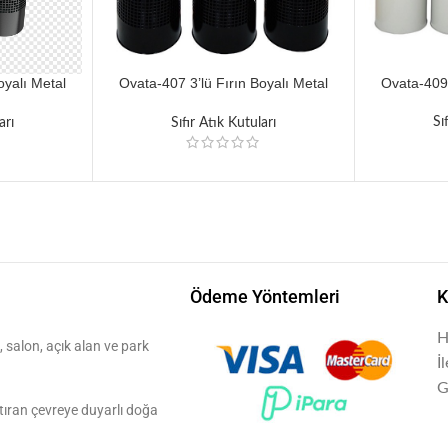
oyalı Metal
Ovata-407 3’lü Fırın Boyalı Metal
Ovata-409 
Ünitesi
Silindir Sıfır Atık Ünitesi
Sı
arı
Sıfır Atık Kutuları
Ödeme Yöntemleri
K
H
 salon, açık alan ve park
İ
G
aştıran çevreye duyarlı doğa