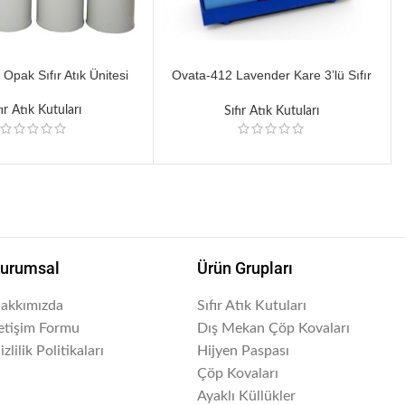
Opak Sıfır Atık Ünitesi
Ovata-412 Lavender Kare 3’lü Sıfır
Atık Ünitesi
fır Atık Kutuları
Sıfır Atık Kutuları
urumsal
Ürün Grupları
akkımızda
Sıfır Atık Kutuları
letişim Formu
Dış Mekan Çöp Kovaları
izlilik Politikaları
Hijyen Paspası
Çöp Kovaları
Ayaklı Küllükler