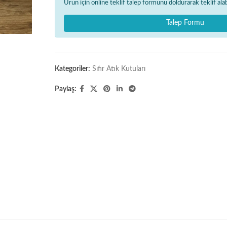
Ürün için online teklif talep formunu doldurarak teklif alabi
Talep Formu
Kategoriler:
Sıfır Atık Kutuları
Paylaş: