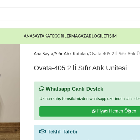
ANASAYFA
KATEGORILER
MAĞAZA
BLOG
İLETIŞIM
Ana Sayfa
Sıfır Atık Kutuları
Ovata-405 2 lİ Sıfır Atık Ü
Ovata-405 2 lİ Sıfır Atık Ünitesi
Whatsapp Canlı Destek
Uzman satış temsilcimizden whatsapp üzerinden canlı deste
Fiyatı Hemen Öğren
Teklif Talebi