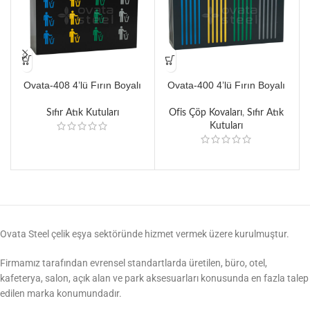
Ovata-408 4’lü Fırın Boyalı
Ovata-400 4’lü Fırın Boyalı
Metal Siyah Pulsar Sıfır Atık
Sıfır Atık Ünitesi
Ünitesi
Sıfır Atık Kutuları
Ofis Çöp Kovaları
,
Sıfır Atık
Kutuları
Ovata Steel çelik eşya sektöründe hizmet vermek üzere kurulmuştur.
Firmamız tarafından evrensel standartlarda üretilen, büro, otel,
kafeterya, salon, açık alan ve park aksesuarları konusunda en fazla talep
edilen marka konumundadır.