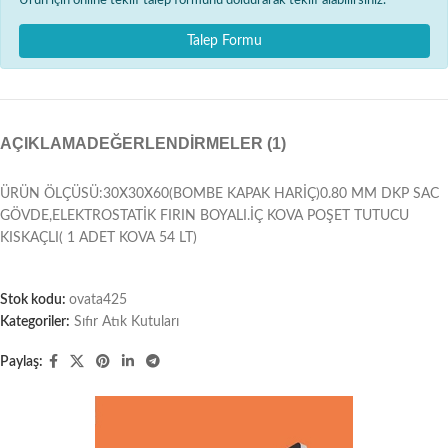
Ürün için online teklif talep formunu doldurarak teklif alabilirsiniz.
Talep Formu
AÇIKLAMA
DEĞERLENDIRMELER (1)
ÜRÜN ÖLÇÜSÜ:30X30X60(BOMBE KAPAK HARİÇ)0.80 MM DKP SAC
GÖVDE,ELEKTROSTATİK FIRIN BOYALI.İÇ KOVA POŞET TUTUCU
KISKAÇLI( 1 ADET KOVA 54 LT)
Stok kodu:
ovata425
Kategoriler:
Sıfır Atık Kutuları
Paylaş: