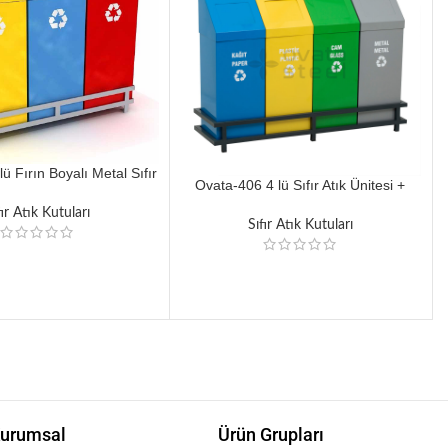
ü Fırın Boyalı Metal Sıfır
Ovata-406 4 lü Sıfır Atık Ünitesi +
Atık Ünitesi
Hazneli + Yaylı Kapaklı
fır Atık Kutuları
Sıfır Atık Kutuları
urumsal
Ürün Grupları