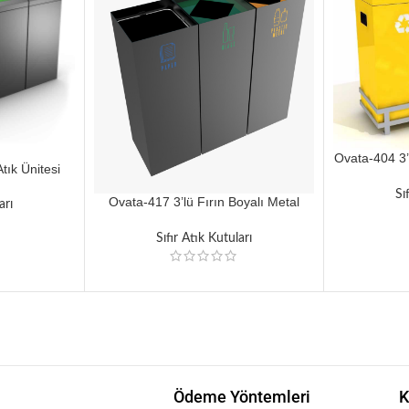
Ovata-404 3’l
tık Ünitesi
Sı
Ovata-417 3’lü Fırın Boyalı Metal
arı
Siyah Sıfır Atık Ünitesi
Sıfır Atık Kutuları
Ödeme Yöntemleri
K