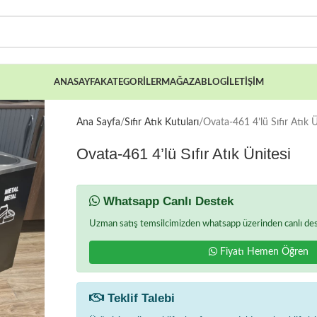
ANASAYFA
KATEGORILER
MAĞAZA
BLOG
İLETIŞIM
Ana Sayfa
Sıfır Atık Kutuları
Ovata-461 4’lü Sıfır Atık Ü
Ovata-461 4’lü Sıfır Atık Ünitesi
Whatsapp Canlı Destek
Uzman satış temsilcimizden whatsapp üzerinden canlı deste
Fiyatı Hemen Öğren
Teklif Talebi