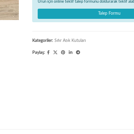
Ürün için online teklif talep formunu doldurarak teklif alabi
Talep Formu
Kategoriler:
Sıfır Atık Kutuları
Paylaş: