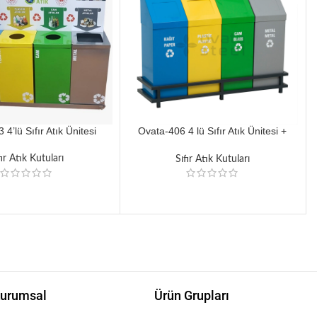
4’lü Sıfır Atık Ünitesi
Ovata-406 4 lü Sıfır Atık Ünitesi +
Hazneli + Yaylı Kapaklı
fır Atık Kutuları
Sıfır Atık Kutuları
urumsal
Ürün Grupları