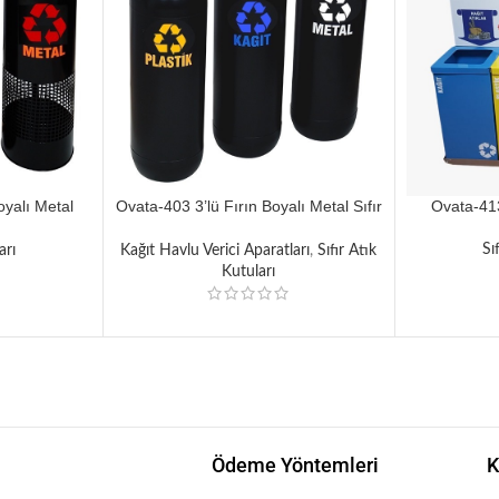
oyalı Metal
Ovata-403 3’lü Fırın Boyalı Metal Sıfır
Ovata-413 
Ünitesi
Atık Ünitesi
Sı
arı
Kağıt Havlu Verici Aparatları
,
Sıfır Atık
Kutuları
Ödeme Yöntemleri
K