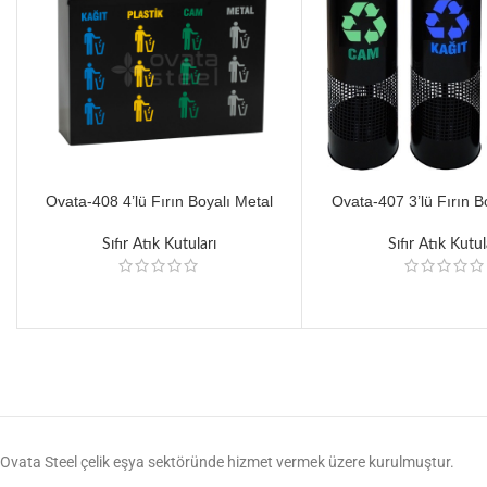
Ovata-408 4’lü Fırın Boyalı Metal
Ovata-407 3’lü Fırın B
Siyah Pulsar Sıfır Atık Ünitesi
Silindir Sıfır Atık 
Sıfır Atık Kutuları
Sıfır Atık Kutul
Ovata Steel çelik eşya sektöründe hizmet vermek üzere kurulmuştur.