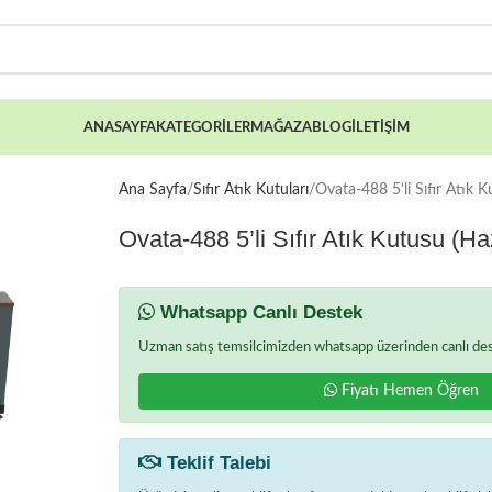
ANASAYFA
KATEGORILER
MAĞAZA
BLOG
İLETIŞIM
Ana Sayfa
Sıfır Atık Kutuları
Ovata-488 5’li Sıfır Atık K
Ovata-488 5’li Sıfır Atık Kutusu (Ha
Whatsapp Canlı Destek
Uzman satış temsilcimizden whatsapp üzerinden canlı deste
Fiyatı Hemen Öğren
Teklif Talebi