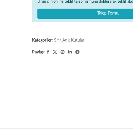
Ürün için online teklif talep formunu doldurarak teklif alabi
Talep Formu
Kategoriler:
Sıfır Atık Kutuları
Paylaş: