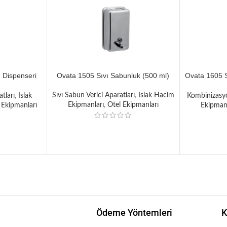
 Dispenseri
Ovata 1505 Sıvı Sabunluk (500 ml)
Ovata 1605 S
Pa
Sıvı Sabun Verici Aparatları
,
Islak Hacim
tları
,
Islak
Kombinizasyo
Ekipmanları
,
Otel Ekipmanları
 Ekipmanları
Ekipmanl
Ödeme Yöntemleri
K