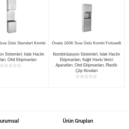
ıva Üstü Standart Kombi
Ovata 1606 Sıva Üstü Kombi Fotoselli
slanmaz Satine
Kağıt Havluluk Çöp Kovalı Paslanmaz
Satine
n Sistemleri
,
Islak Hacim
Kombinizasyon Sistemleri
,
Islak Hacim
arı
,
Otel Ekipmanları
Ekipmanları
,
Kağıt Havlu Verici
Aparatları
,
Otel Ekipmanları
,
Plastik
Çöp Kovaları
urumsal
Ürün Grupları