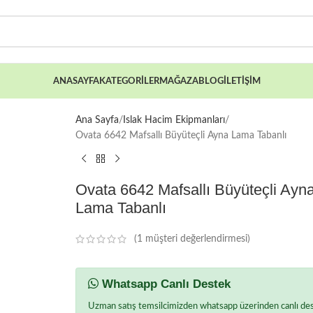
ANASAYFA
KATEGORILER
MAĞAZA
BLOG
İLETIŞIM
Ana Sayfa
Islak Hacim Ekipmanları
Ovata 6642 Mafsallı Büyüteçli Ayna Lama Tabanlı
Ovata 6642 Mafsallı Büyüteçli Ayn
Lama Tabanlı
(
1
müşteri değerlendirmesi)
Whatsapp Canlı Destek
Uzman satış temsilcimizden whatsapp üzerinden canlı deste