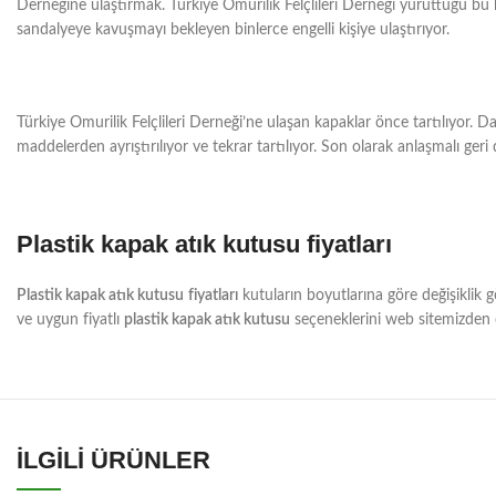
Derneğine ulaştırmak. Türkiye Omurilik Felçlileri Derneği yürüttüğü bu
sandalyeye kavuşmayı bekleyen binlerce engelli kişiye ulaştırıyor.
Türkiye Omurilik Felçlileri Derneği’ne ulaşan kapaklar önce tartılıyor. Da
maddelerden ayrıştırılıyor ve tekrar tartılıyor. Son olarak anlaşmalı geri
Plastik kapak atık kutusu fiyatları
Plastik kapak atık kutusu
fiyatları
kutuların boyutlarına göre değişiklik g
ve uygun fiyatlı
plastik kapak atık kutusu
seçeneklerini web sitemizden da
İLGİLİ ÜRÜNLER