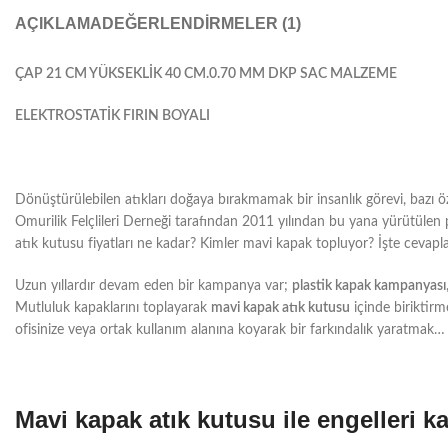
AÇIKLAMA
DEĞERLENDIRMELER (1)
ÇAP 21 CM YÜKSEKLİK 40 CM.0.70 MM DKP SAC MALZEME
ELEKTROSTATİK FIRIN BOYALI
Dönüştürülebilen atıkları doğaya bırakmamak bir insanlık görevi, bazı öz
Omurilik Felçlileri Derneği tarafından 2011 yılından bu yana yürütülen 
atık kutusu fiyatları ne kadar? Kimler mavi kapak topluyor? İşte cevapla
Uzun yıllardır devam eden bir kampanya var;
plastik kapak kampanyası
Mutluluk kapaklarını toplayarak
mavi kapak atık kutusu
içinde biriktirm
ofisinize veya ortak kullanım alanına koyarak bir farkındalık yaratmak…
Mavi kapak atık kutusu ile engelleri ka