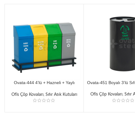
Ovata-444 4’lü + Hazneli + Yaylı
Ovata-451 Boyalı 3’lü Sıfı
Kapaklı Geri Dönüşüm Kutusu
Ofis Çöp Kovaları
,
Sıfır 
Ofis Çöp Kovaları
,
Sıfır Atık Kutuları