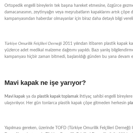
Ortopedik engelli bireylerin tek başına hareket etmesine, özgürce gezme
damacanasının, zeytinyağın veya meşrubatların kapaklarını artık çöpe d
kampanyasından haberdar olmayanlar için biraz daha detaylı bilgi verel
Türkiye Omurilik Felçlileri Derneği
2011 yılından itibaren plastik kapak ka
yüzlerce adet medikal malzeme dağıtımı yapıldı. Bazı yanlış bilgilendir
kampanyası hiçbir zaman bitmedi, başlatıldığı günden bu yana devam e
Mavi kapak ne işe yarıyor?
Mavi kapak
ya da
plastik kapak toplamak
ihtiyaç sahibi engelli bireyler
ulaştırılıyor. Her gün tonlarca plastik kapak çöpe gitmeden herkesin
pla
Yapılması gereken, üzerinde TOFD (Türkiye Omurilik Felçlileri Derneği) l