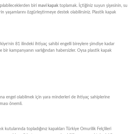
pılabileceklerden biri
mavi kapak
toplamak. İçtiğiniz suyun şişesinin, su
rin yaşamlarını özgürleştirmeye destek olabilirsiniz. Plastik kapak
e’nin 81 ilindeki ihtiyaç sahibi engelli bireylere şimdiye kadar
le bir kampanyanın varlığından habersizler. Oysa plastik kapak
ına engel olabilmek için yara minderleri de ihtiyaç sahiplerine
ması önemli.
 kutularında topladığınız kapakları Türkiye Omurilik Felçlileri