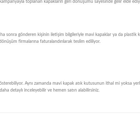
 kampanyayla toplanan kapakların geri dönüşümü sayesinde gelir elde ediyo
ha sonra gönderen kişinin iletişim bilgileriyle mavi kapaklar ya da plastik k
 dönüşüm firmalarına faturalandırılarak teslim ediliyor.
österebiliyor. Aynı zamanda mavi kapak atık kutusunun ithal mi yoksa yerli 
ha detaylı inceleyebilir ve hemen satın alabilirsiniz.