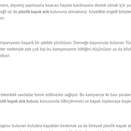
sine, alışveriş yapmasına kısacası hayata katılmasına destek olmak için ya
eğil siz de
plastik kapak atık
kutusuna atmalısınız: böylelikle engelli bireyle
im:
mpanyasını başarılı bir şekilde yürütüyor. Derneğe başvuruda bulunan Türkiy
meler nedeniyle pek çok kişi bu kampanyanın bittiğini düşünüyor ya da böy
diyor.
e tekerlekli sandalye temin edilmesini sağlıyor. Bu kampanya ile bası yaralar
stik kapak atık kutusu
konusunda bilinçlenmesi ve kapak toplamaya başla
ogosu bulunan kutulara kapakları bırakmak ya da bireysel plastik kapak atık