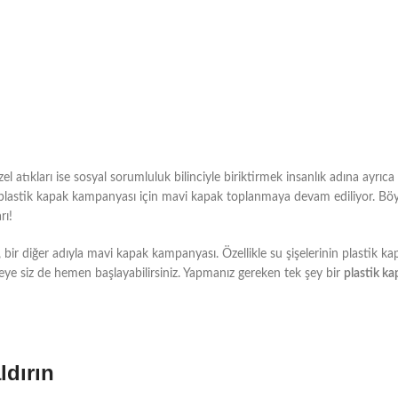
el atıkları ise sosyal sorumluluk bilinciyle biriktirmek insanlık adına ayrı
plastik kapak kampanyası için mavi kapak toplanmaya devam ediliyor. Böyle
rı!
, bir diğer adıyla mavi kapak kampanyası. Özellikle su şişelerinin plastik ka
eye siz de hemen başlayabilirsiniz. Yapmanız gereken tek şey bir
plastik ka
ldırın