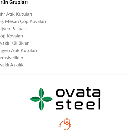
rün Grupları
ıfır Atık Kutuları
ış Mekan Çöp Kovaları
ijyen Paspası
öp Kovaları
yaklı Küllükler
ijyen Atık Kutuları
emsiyelikler
yaklı Askılık