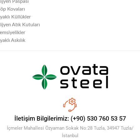
ijyen Paspası
öp Kovaları
yaklı Küllükler
ijyen Atık Kutuları
emsiyelikler
yaklı Askılık
İletişim Bilgilerimiz: (+90) 530 760 53 57
İçmeler Mahallesi Özyaman Sokak No:28 Tuzla, 34947 Tuzla/
İstanbul