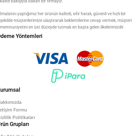
kalite bakışıyla bakan bir firmayız.
İmalatını yaptığımız her ürünün kaliteli, sıfır hatalı, güvenli ve hızlı bir
şekilde müşterilerimize ulaştırarak beklentilerine cevap vermek, müşteri
memnuniyetini en üst düzeyde tutmak en başta gelen ilkelerimizdir.
deme Yöntemleri
urumsal
akkımızda
letişim Formu
izlilik Politikaları
rün Grupları