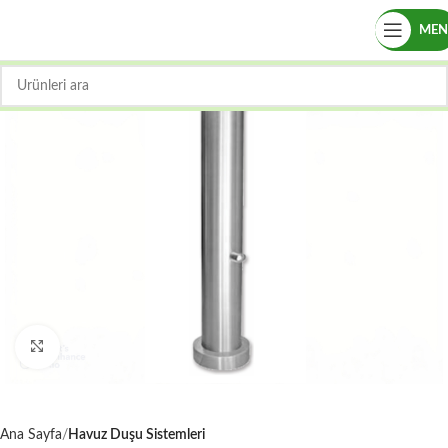
ME
Büyütmek için tıklayın
Ana Sayfa
Havuz Duşu Sistemleri