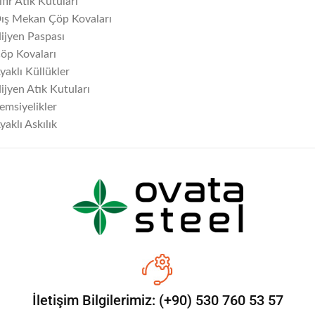
ıfır Atık Kutuları
ış Mekan Çöp Kovaları
ijyen Paspası
öp Kovaları
yaklı Küllükler
ijyen Atık Kutuları
emsiyelikler
yaklı Askılık
İletişim Bilgilerimiz: (+90) 530 760 53 57