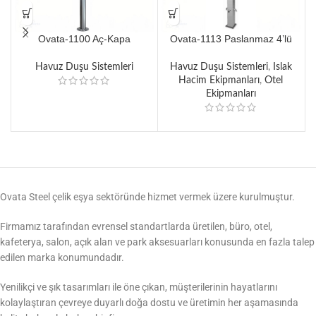
Ovata-1100 Aç-Kapa
Ovata-1113 Paslanmaz 4’lü
Paslanmaz Havuz & Sahil Duş
Kare Zaman Ayarlı- Ayak
Kulesi
Yıkamalı Havuz/Sahil Duş
Havuz Duşu Sistemleri
Havuz Duşu Sistemleri
,
Islak
Kulesi
Hacim Ekipmanları
,
Otel
Ekipmanları
Ovata Steel çelik eşya sektöründe hizmet vermek üzere kurulmuştur.
Firmamız tarafından evrensel standartlarda üretilen, büro, otel,
kafeterya, salon, açık alan ve park aksesuarları konusunda en fazla talep
edilen marka konumundadır.
Yenilikçi ve şık tasarımları ile öne çıkan, müşterilerinin hayatlarını
kolaylaştıran çevreye duyarlı doğa dostu ve üretimin her aşamasında