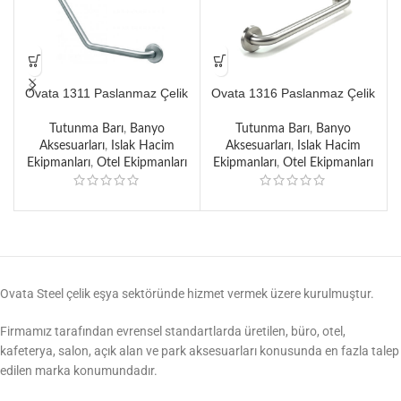
Ovata 1311 Paslanmaz Çelik
Ovata 1316 Paslanmaz Çelik
Engelli Açılı Tutunma Barı
Engelli Tutunma Barı 90 cm
Tutunma Barı
,
Banyo
Tutunma Barı
,
Banyo
Aksesuarları
,
Islak Hacim
Aksesuarları
,
Islak Hacim
Ekipmanları
,
Otel Ekipmanları
Ekipmanları
,
Otel Ekipmanları
Ovata Steel çelik eşya sektöründe hizmet vermek üzere kurulmuştur.
Firmamız tarafından evrensel standartlarda üretilen, büro, otel,
kafeterya, salon, açık alan ve park aksesuarları konusunda en fazla talep
edilen marka konumundadır.