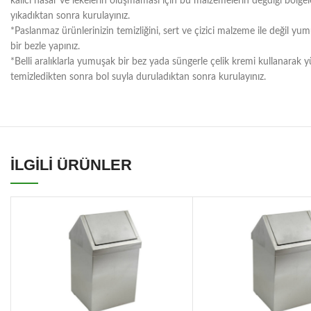
kalıcı hasar ve lekelerin oluşmaması için bu malzemelerin değdiği bölgele
yıkadıktan sonra kurulayınız.
*Paslanmaz ürünlerinizin temizliğini, sert ve çizici malzeme ile değil yu
bir bezle yapınız.
*Belli aralıklarla yumuşak bir bez yada süngerle çelik kremi kullanarak y
temizledikten sonra bol suyla duruladıktan sonra kurulayınız.
İLGİLİ ÜRÜNLER