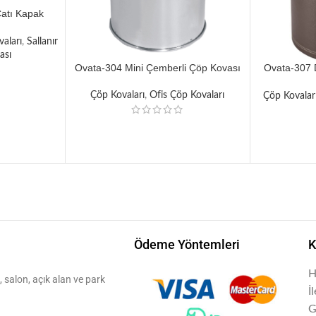
Çatı Kapak
vası
aları
,
Sallanır
ası
Ovata-304 Mini Çemberli Çöp Kovası
Ovata-307 
Çöp Kovaları
,
Ofis Çöp Kovaları
Çöp Kovalar
Ödeme Yöntemleri
K
H
 salon, açık alan ve park
İ
G