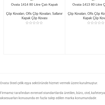
Ovata 1414 80 Litre Çatı Kapak
Ovata-1413 80 Litre 
Sallanır Çöp Kovası
Sallanır Çöp Ko
Çöp Kovaları
,
Ofis Çöp Kovaları
,
Sallanır
Çöp Kovaları
,
Ofis Çöp Kov
Kapak Çöp Kovası
Kapak Çöp Kov
Ovata Steel çelik eşya sektöründe hizmet vermek üzere kurulmuştur.
Firmamız tarafından evrensel standartlarda üretilen, büro, otel, kafeterya,
aksesuarları konusunda en fazla talep edilen marka konumundadır.