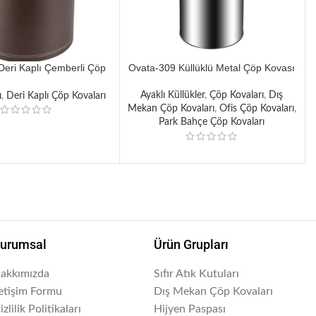
Deri Kaplı Çemberli Çöp
Ovata-309 Küllüklü Metal Çöp Kovası
Kovası
Ayaklı Küllükler
,
Çöp Kovaları
,
Dış
ı
,
Deri Kaplı Çöp Kovaları
Mekan Çöp Kovaları
,
Ofis Çöp Kovaları
,
Park Bahçe Çöp Kovaları
urumsal
Ürün Grupları
akkımızda
Sıfır Atık Kutuları
letişim Formu
Dış Mekan Çöp Kovaları
izlilik Politikaları
Hijyen Paspası