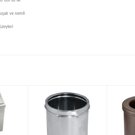
r bol su ile
muşak ve nemli
üzeyleri