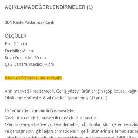
AÇIKLAMA
DEĞERLENDIRMELER (1)
304 Kalite Paslanmaz Çelik
ÖLÇÜLER
En :
21 cm
Derinlik :
21 cm
Kova Yükseklik :
36 cm
Çatı Dahil Yükseklik:
49 cm
İstenilen Ölçülerde İmalat Yapılır.
Anti manyetik malzemedir. Geniş yüzeyli ürünler için (çöp kovası, kağıt ha
Oksitlenme süresi 5-6 yıl üzeridir.(işlenmemiş 10 yıl dır)
Ürününüzün uzun ömürlü olması için
;
*Asit ihtiva eden temizliyecileri asla kullanmayınız.
*Zemin (karo, vitrefiye vs) temizlemek için kullanılan klor içeren temizli
ve çamaşır suyu gibi ağartıcı maddelerin çelik ürünlerinizle temas etme