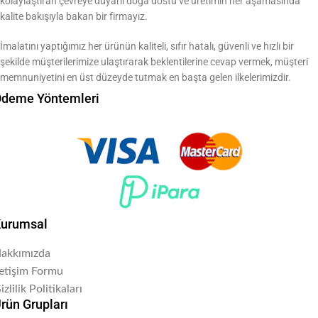
kolaylaştıran çevreye duyarlı doğa dostu ve üretimin her aşamasında
kalite bakışıyla bakan bir firmayız.
İmalatını yaptığımız her ürünün kaliteli, sıfır hatalı, güvenli ve hızlı bir
şekilde müşterilerimize ulaştırarak beklentilerine cevap vermek, müşteri
memnuniyetini en üst düzeyde tutmak en başta gelen ilkelerimizdir.
deme Yöntemleri
urumsal
akkımızda
letişim Formu
izlilik Politikaları
rün Grupları