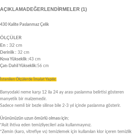
AÇIKLAMA
DEĞERLENDIRMELER (1)
430 Kalite Paslanmaz Çelik
ÖLÇÜLER
En :
32 cm
Derinlik :
32 cm
Kova Yükseklik :
43 cm
Çatı Dahil Yükseklik:
56 cm
İstenilen Ölçülerde İmalat Yapılır.
Banyodaki neme karşı 12 ila 24 ay arası paslanma belirtisi gösteren
manyetik bir malzemedir.
Sadece nemli bir bezle silinse bile 2-3 yıl içinde paslanma gösterir.
Ürününüzün uzun ömürlü olması için
;
*Asit ihtiva eden temizliyecileri asla kullanmayınız.
*Zemin (karo, vitrefiye vs) temizlemek için kullanılan klor içeren temizlik