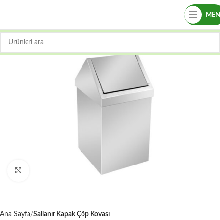
ME
Büyütmek için tıklayın
Ana Sayfa
Sallanır Kapak Çöp Kovası