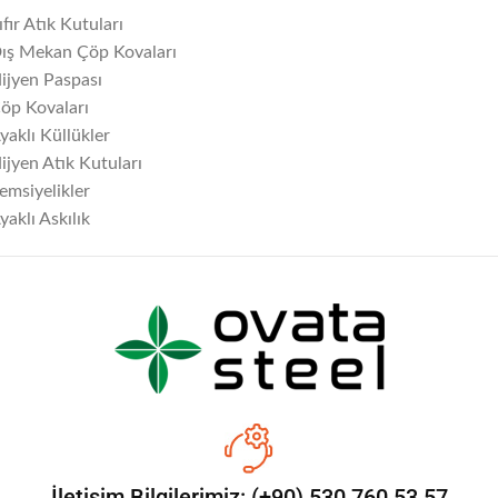
ıfır Atık Kutuları
ış Mekan Çöp Kovaları
ijyen Paspası
öp Kovaları
yaklı Küllükler
ijyen Atık Kutuları
emsiyelikler
yaklı Askılık
İletişim Bilgilerimiz: (+90) 530 760 53 57