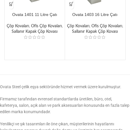
Ovata 1401 11 Litre Çatı
Ovata 1403 16 Litre Çatı
Kapak Sallanır Çöp Kovası
Kapak Sallanır Çöp Kovası
Çöp Kovaları
,
Ofis Çöp Kovaları
,
Çöp Kovaları
,
Ofis Çöp Kovaları
,
Ç
Sallanır Kapak Çöp Kovası
Sallanır Kapak Çöp Kovası
Ovata Steel çelik eşya sektöründe hizmet vermek üzere kurulmuştur.
Firmamız tarafından evrensel standartlarda üretilen, büro, otel,
kafeterya, salon, açık alan ve park aksesuarları konusunda en fazla talep
edilen marka konumundadır.
Yenilikçi ve şık tasarımları ile öne çıkan, müşterilerinin hayatlarını