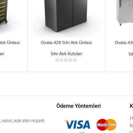
tık Ünitesi
Ovata-428 Sıfır Atık Ünitesi
Ovata-430
arı
Sıfır Atık Kutuları
Sı
Ödeme Yöntemleri
K
H
 salon, açık alan ve park
İ
G