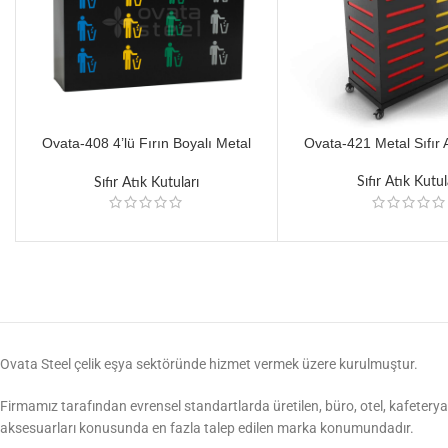
Ovata-408 4’lü Fırın Boyalı Metal
Ovata-421 Metal Sıfır A
Siyah Pulsar Sıfır Atık Ünitesi
Sıfır Atık Kutul
Sıfır Atık Kutuları
Ovata Steel çelik eşya sektöründe hizmet vermek üzere kurulmuştur.
Firmamız tarafından evrensel standartlarda üretilen, büro, otel, kafeterya,
aksesuarları konusunda en fazla talep edilen marka konumundadır.