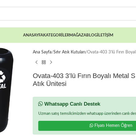
ANASAYFA
KATEGORILER
MAĞAZA
BLOG
İLETIŞIM
Ana Sayfa
Sıfır Atık Kutuları
Ovata-403 3’lü Fırın Boyalı
Ovata-403 3’lü Fırın Boyalı Metal Sı
Atık Ünitesi
Whatsapp Canlı Destek
Uzman satış temsilcimizden whatsapp üzerinden canlı deste
Fiyatı Hemen Öğren