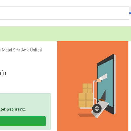
 Metal Sıfır Atık Ünitesi
fır
k alabilirsiniz.