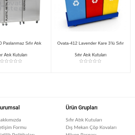
 Paslanmaz Sıfır Atık
Ovata-412 Lavender Kare 3’lü Sıfır
Ünitesi
Atık Ünitesi
fır Atık Kutuları
Sıfır Atık Kutuları
urumsal
Ürün Grupları
akkımızda
Sıfır Atık Kutuları
letişim Formu
Dış Mekan Çöp Kovaları
izlilik Politikaları
Hijyen Paspası