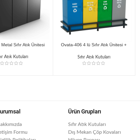
Metal Sıfır Atık Ünitesi
Ovata-406 4 lü Sıfır Atık Ünitesi +
Hazneli + Yaylı Kapaklı
fır Atık Kutuları
Sıfır Atık Kutuları
urumsal
Ürün Grupları
akkımızda
Sıfır Atık Kutuları
letişim Formu
Dış Mekan Çöp Kovaları
izlilik Politikaları
Hijyen Paspası