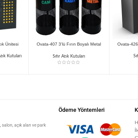
tık Ünitesi
Ovata-407 3’lü Fırın Boyalı Metal
Ovata-426 
Silindir Sıfır Atık Ünitesi
Atık Kutuları
Sı
Sıfır Atık Kutuları
Ödeme Yöntemleri
K
H
 salon, açık alan ve park
İ
G