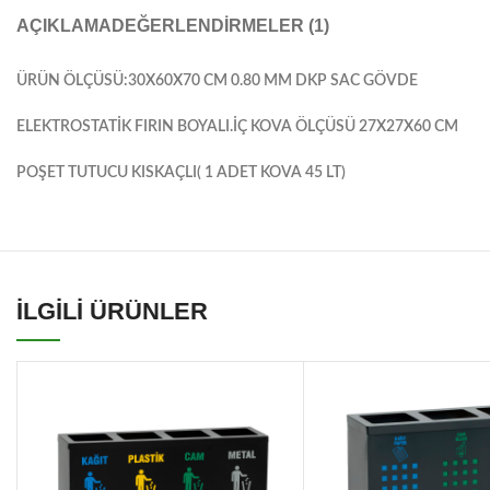
AÇIKLAMA
DEĞERLENDIRMELER (1)
ÜRÜN ÖLÇÜSÜ:30X60X70 CM 0.80 MM DKP SAC GÖVDE
ELEKTROSTATİK FIRIN BOYALI.İÇ KOVA ÖLÇÜSÜ 27X27X60 CM
POŞET TUTUCU KISKAÇLI( 1 ADET KOVA 45 LT)
İLGİLİ ÜRÜNLER