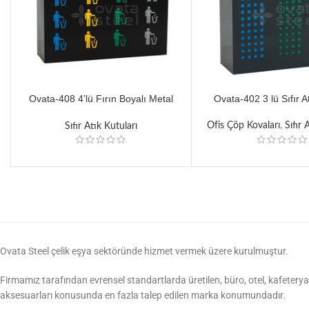
Ovata-408 4’lü Fırın Boyalı Metal
Ovata-402 3 lü Sıfır A
Siyah Pulsar Sıfır Atık Ünitesi
Ofis Çöp Kovaları
,
Sıfır 
Sıfır Atık Kutuları
Ovata Steel çelik eşya sektöründe hizmet vermek üzere kurulmuştur.
Firmamız tarafından evrensel standartlarda üretilen, büro, otel, kafeterya,
aksesuarları konusunda en fazla talep edilen marka konumundadır.