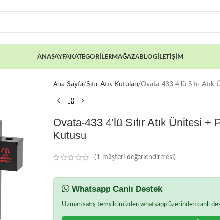
ANASAYFA
KATEGORILER
MAĞAZA
BLOG
İLETIŞIM
Ana Sayfa
Sıfır Atık Kutuları
Ovata-433 4’lü Sıfır Atık Ü
Ovata-433 4’lü Sıfır Atık Ünitesi + P
Kutusu
(
1
müşteri değerlendirmesi)
Whatsapp Canlı Destek
Uzman satış temsilcimizden whatsapp üzerinden canlı deste