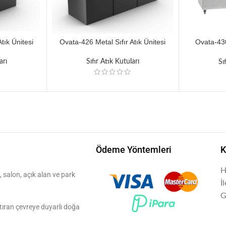
tık Ünitesi
Ovata-426 Metal Sıfır Atık Ünitesi
Ovata-430
arı
Sıfır Atık Kutuları
Sı
Ödeme Yöntemleri
K
H
 salon, açık alan ve park
İ
G
aştıran çevreye duyarlı doğa