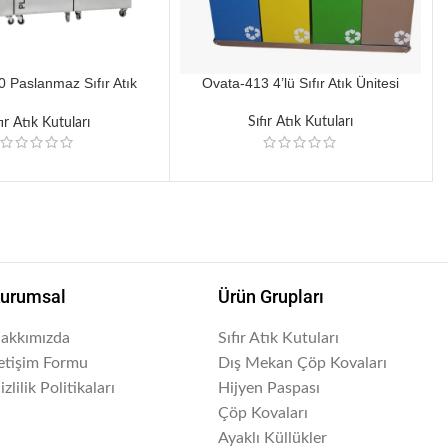
 Paslanmaz Sıfır Atık
Ovata-413 4’lü Sıfır Atık Ünitesi
Ünitesi
Sıfır Atık Kutuları
fır Atık Kutuları
urumsal
Ürün Grupları
akkımızda
Sıfır Atık Kutuları
letişim Formu
Dış Mekan Çöp Kovaları
izlilik Politikaları
Hijyen Paspası
Çöp Kovaları
Ayaklı Küllükler