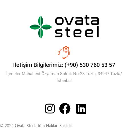
İletişim Bilgilerimiz: (+90) 530 760 53 57
İçmeler Mahallesi Özyaman Sokak No:28 Tuzla, 34947 Tuzla/
İstanbul
© 2024 Ovata Steel. Tüm Hakları Saklıdır.