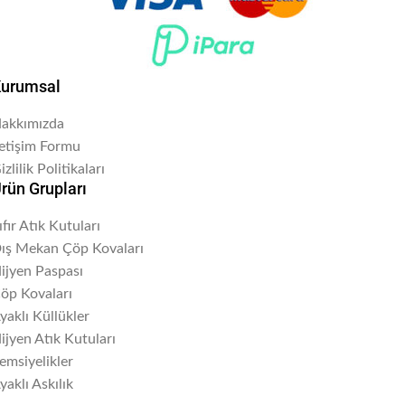
urumsal
akkımızda
letişim Formu
izlilik Politikaları
rün Grupları
ıfır Atık Kutuları
ış Mekan Çöp Kovaları
ijyen Paspası
öp Kovaları
yaklı Küllükler
ijyen Atık Kutuları
emsiyelikler
yaklı Askılık