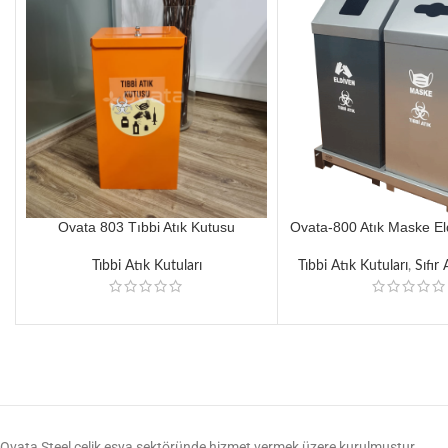
Ovata 803 Tıbbi Atık Kutusu
Ovata-800 Atık Maske El
Tıbbi Atık Kutuları
Tıbbi Atık Kutuları
,
Sıfır
Ovata Steel çelik eşya sektöründe hizmet vermek üzere kurulmuştur.