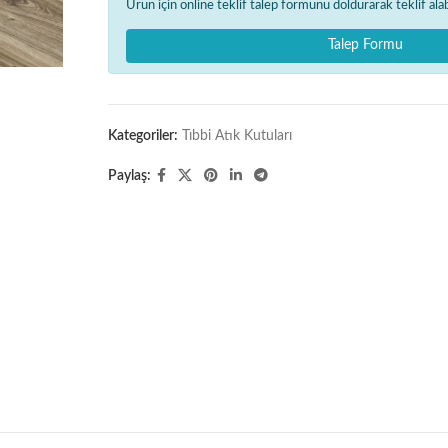
Ürün için online teklif talep formunu doldurarak teklif alabi
Talep Formu
Kategoriler:
Tıbbi Atık Kutuları
Paylaş: