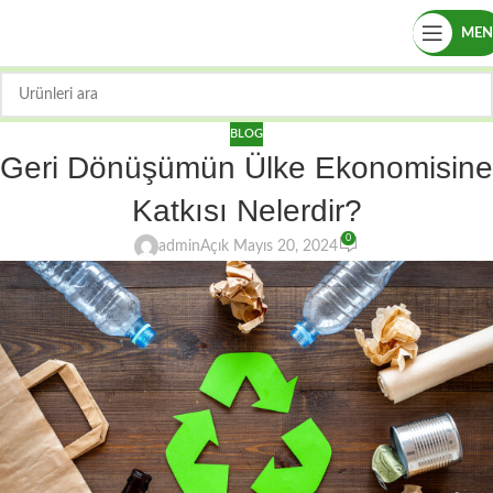
ME
BLOG
Geri Dönüşümün Ülke Ekonomisine
Katkısı Nelerdir?
0
admin
Açık Mayıs 20, 2024