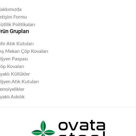
akkımızda
letişim Formu
izlilik Politikaları
rün Grupları
ıfır Atık Kutuları
ış Mekan Çöp Kovaları
ijyen Paspası
öp Kovaları
yaklı Küllükler
ijyen Atık Kutuları
emsiyelikler
yaklı Askılık