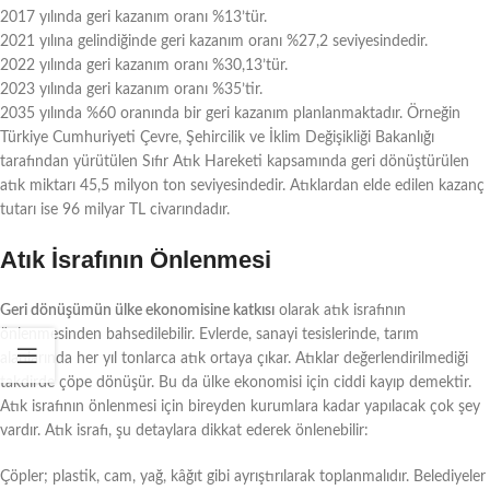
2017 yılında geri kazanım oranı %13’tür.
2021 yılına gelindiğinde geri kazanım oranı %27,2 seviyesindedir.
2022 yılında geri kazanım oranı %30,13’tür.
2023 yılında geri kazanım oranı %35’tir.
2035 yılında %60 oranında bir geri kazanım planlanmaktadır. Örneğin
Türkiye Cumhuriyeti Çevre, Şehircilik ve İklim Değişikliği Bakanlığı
tarafından yürütülen Sıfır Atık Hareketi kapsamında geri dönüştürülen
atık miktarı 45,5 milyon ton seviyesindedir. Atıklardan elde edilen kazanç
tutarı ise 96 milyar TL civarındadır.
Atık İsrafının Önlenmesi
Geri dönüşümün ülke ekonomisine katkısı
olarak atık israfının
önlenmesinden bahsedilebilir. Evlerde, sanayi tesislerinde, tarım
alanlarında her yıl tonlarca atık ortaya çıkar. Atıklar değerlendirilmediği
takdirde çöpe dönüşür. Bu da ülke ekonomisi için ciddi kayıp demektir.
Atık israfının önlenmesi için bireyden kurumlara kadar yapılacak çok şey
vardır. Atık israfı, şu detaylara dikkat ederek önlenebilir:
Çöpler; plastik, cam, yağ, kâğıt gibi ayrıştırılarak toplanmalıdır. Belediyeler